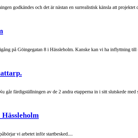
ingen godkändes och det är nästan en surrealistisk känsla att projektet 
m
 igång på Göingegatan 8 i Hässleholm. Kanske kan vi ha inflyttning till d
attarp.
går färdigställningen av de 2 andra etapperna in i sitt slutskede med sikt
i Hässleholm
börjar vi arbetet inför startbesked....