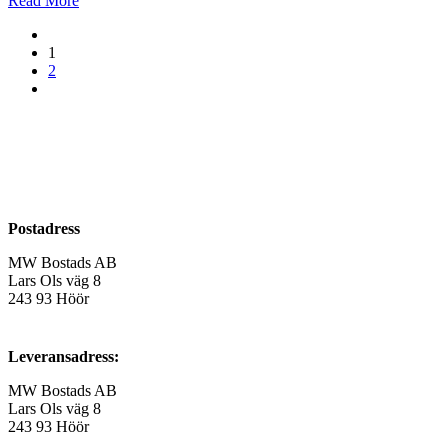
Read More
1
2
Postadress
MW Bostads AB
Lars Ols väg 8
243 93 Höör
Leveransadress:
MW Bostads AB
Lars Ols väg 8
243 93 Höör