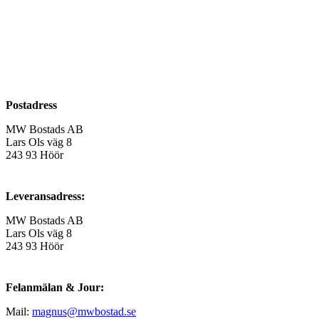
Postadress
MW Bostads AB
Lars Ols väg 8
243 93 Höör
Leveransadress:
MW Bostads AB
Lars Ols väg 8
243 93 Höör
Felanmälan & Jour:
Mail:
magnus@mwbostad.se